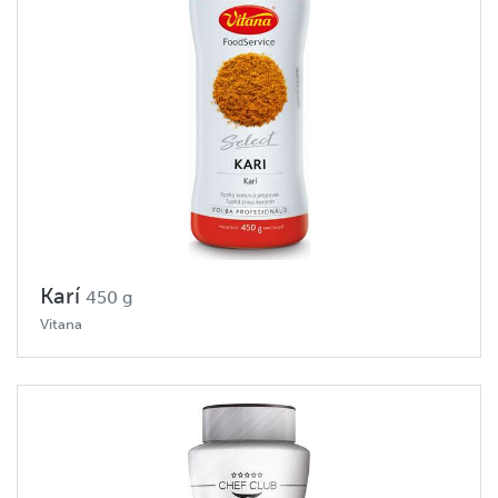
Karí
450 g
Vitana