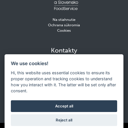
Na stiahnutie
Ochrana súkromia
Cookies
Kontakty
We use cookies!
Orkla Foods Slovensko s. r. o.
Plátennícka 2
Hi, this website uses essential cookies to ensure its
821 09 Bratislava
proper operation and tracking cookies to understand
×
how you interact with it. The latter will be set only after
Cookie
+421 903 284 476
consent.
food.service@orkla.sk
Naše webové stránky vloží soubory cookie do
vašeho prohlížeče nebo zařízení, pokud máte tuto
Accept all
funkci v nastavení prohlížeče aktivovanou. Tyto
soubory cookie používáme ke zlepšení funkčnosti
Reject all
těchto webových stránek, analýzám a pro
zájmově orientovanou reklamu.