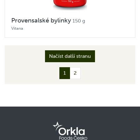
Provensalské bylinky
150 g
Vitana
Načíst další stranu
1
2